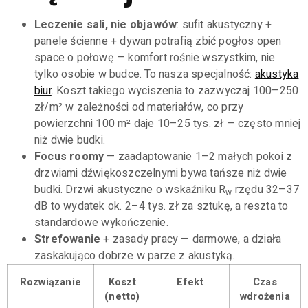
Leczenie sali, nie objawów
: sufit akustyczny +
panele ścienne + dywan potrafią zbić pogłos open
space o połowę — komfort rośnie wszystkim, nie
tylko osobie w budce. To nasza specjalność:
akustyka
biur
. Koszt takiego wyciszenia to zazwyczaj 100–250
zł/m² w zależności od materiałów, co przy
powierzchni 100 m² daje 10–25 tys. zł — często mniej
niż dwie budki.
Focus roomy
— zaadaptowanie 1–2 małych pokoi z
drzwiami dźwiękoszczelnymi bywa tańsze niż dwie
budki. Drzwi akustyczne o wskaźniku R
rzędu 32–37
w
dB to wydatek ok. 2–4 tys. zł za sztukę, a reszta to
standardowe wykończenie.
Strefowanie
+ zasady pracy — darmowe, a działa
zaskakująco dobrze w parze z akustyką.
Rozwiązanie
Koszt
Efekt
Czas
(netto)
wdrożenia