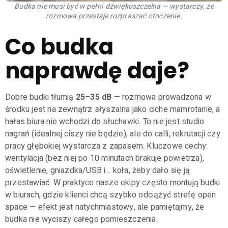
Budka nie musi być w pełni dźwiękoszczelna — wystarczy, że
rozmowa przestaje rozpraszać otoczenie.
Co budka
naprawdę daje?
Dobre budki tłumią
25–35 dB
— rozmowa prowadzona w
środku jest na zewnątrz słyszalna jako ciche mamrotanie, a
hałas biura nie wchodzi do słuchawki. To nie jest studio
nagrań (idealnej ciszy nie będzie), ale do calli, rekrutacji czy
pracy głębokiej wystarcza z zapasem. Kluczowe cechy:
wentylacja (bez niej po 10 minutach brakuje powietrza),
oświetlenie, gniazdka/USB i… koła, żeby dało się ją
przestawiać. W praktyce nasze ekipy często montują budki
w biurach, gdzie klienci chcą szybko odciążyć strefę open
space — efekt jest natychmiastowy, ale pamiętajmy, że
budka nie wyciszy całego pomieszczenia.