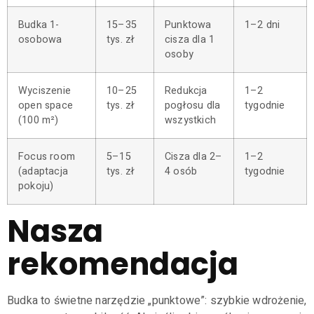
Budka 1-
15–35
Punktowa
1–2 dni
osobowa
tys. zł
cisza dla 1
osoby
Wyciszenie
10–25
Redukcja
1–2
open space
tys. zł
pogłosu dla
tygodnie
(100 m²)
wszystkich
Focus room
5–15
Cisza dla 2–
1–2
(adaptacja
tys. zł
4 osób
tygodnie
pokoju)
Nasza
rekomendacja
Budka to świetne narzędzie „punktowe”: szybkie wdrożenie,