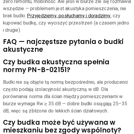
zero remontu, mobilność. Ale jeśli w biurze źle się rozmawia
wszędzie — problemem jest akustyka pomieszczenia, nie
brak budki.
Przyjedziemy, posłuchamy i doradzimy
, czy
kupować budkę, czy wyciszyć przestrzeń (a czasem jedno
i drugie).
FAQ — najczęstsze pytania o budki
akustyczne
Czy budka akustyczna spełnia
normy PN-B-02151?
Budki nie są objęte tą normą bezpośrednio, ale producenci
często podają izolacyjność akustyczną w dB. Dla
porównania: norma dla ścian między pomieszczeniami w
biurze wymaga Rw ≥ 35 dB — dobre budki osiągają 25–35
dB, więc są zbliżone do lekkich ścian działowych.
Czy budka może być używana w
mieszkaniu bez zgody wspólnoty?