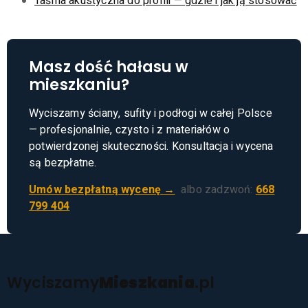
Taśma akustyczna do profili — gdzie i jak ją stosować
Masz dość hałasu w
mieszkaniu?
Wyciszamy ściany, sufity i podłogi w całej Polsce
— profesjonalnie, czysto i z materiałów o
potwierdzonej skuteczności. Konsultacja i wycena
są bezpłatne.
Umów bezpłatną wycenę →
albo zadzwoń:
668
799 404
Wyciszamy
Mieszkania
.pl