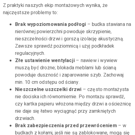
Z praktyki naszych ekip montażowych wynika, że
najczęstsze problemy to:
Brak wypoziomowania podłogi
– budka stawiana na
nierównej powierzchni powoduje skrzypienie,
nieszczelności drzwi i gorszą izolację akustyczną.
Zawsze sprawdź poziomnicą i użyj podkładek
regulacyjnych.
Złe ustawienie wentylacji
– nawiew i wywiew
muszą być drożne; blokada meblami lub ścianą
powoduje duszność i zaparowanie szyb. Zachowaj
min. 10 cm odstępu od ściany.
Nieszczelne uszczelki drzwi
– często montażysta
nie dociska ich równomiernie. Po montażu sprawdź,
czy kartka papieru włożona między drzwi a ościeżnicę
nie daje się łatwo wyciągnąć przy zamkniętych
drzwiach.
Brak zabezpieczenia przed przewróceniem
– w
budkach z kołami, jeśli nie są zablokowane, mogą się