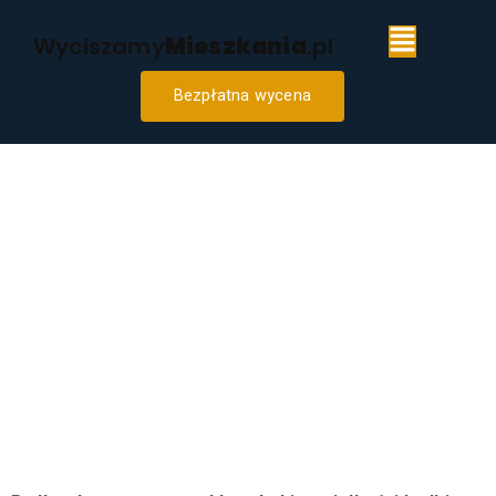
Wyciszamy
Mieszkania
.pl
Bezpłatna wycena
Budka
akustyczna
do biura i
domu — czy
warto, ceny,
alternatywy