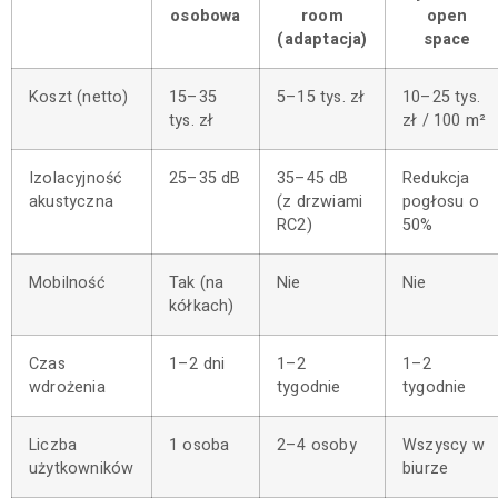
osobowa
room
open
(adaptacja)
space
Koszt (netto)
15–35
5–15 tys. zł
10–25 tys.
tys. zł
zł / 100 m²
Izolacyjność
25–35 dB
35–45 dB
Redukcja
akustyczna
(z drzwiami
pogłosu o
RC2)
50%
Mobilność
Tak (na
Nie
Nie
kółkach)
Czas
1–2 dni
1–2
1–2
wdrożenia
tygodnie
tygodnie
Liczba
1 osoba
2–4 osoby
Wszyscy w
użytkowników
biurze