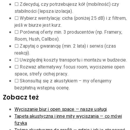
☐ Zdecyduj, czy potrzebujesz kół (mobilność) czy
stabilności (lepsza izolacja).
☐ Wybierz wentylację: cicha (poniżej 25 dB) i z filtrem,
jeśli w biurze jest kurz.
☐ Porównaj oferty min. 3 producentów (np. Framery,
Room, Hush, Callbox).
☐ Zapytaj o gwarancję (min. 2 lata) i serwis (czas
reakcji).
☐ Uwzględnij koszty transportu i montażu w budżecie.
☐ Rozważ alternatywy: focus room, wyciszenie open
space, strefy cichej pracy.
☐ Skonsultuj się z akustykiem – my oferujemy
bezpłatną wstępną ocenę.
Zobacz też
Wyciszanie biur i open space — nasze usługi
Tapeta akustyczna i inne mity wyciszania — co mówi
fizyka