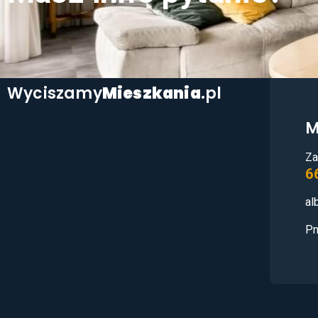
Wyciszamy
Mieszkania
.pl
M
Za
6
al
Pn