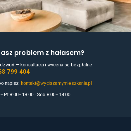
asz problem z hałasem?
dzwoń — konsultacja i wycena są bezpłatne:
68 799 404
bo napisz:
kontakt@wyciszamymieszkania.pl
–Pt 8:00–18:00 · Sob 8:00–14:00