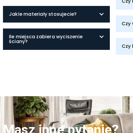
Czy 
Jakie materiały stosujecie?
Czy 
Ile miejsca zabiera wyciszenie
ściany?
Czy 
Masz inne pytanie?