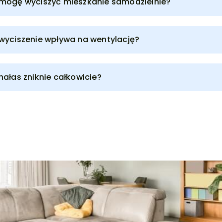
mogę wyciszyć mieszkanie samodzielnie?
wyciszenie wpływa na wentylację?
hałas zniknie całkowicie?