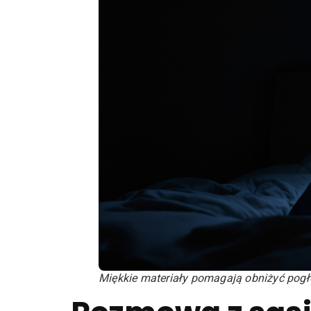
Miękkie materiały pomagają obniżyć pogł