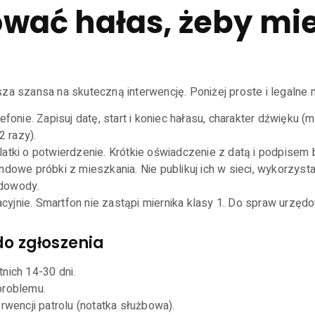
wać hałas, żeby mi
za szansa na skuteczną interwencję. Poniżej proste i legalne m
efonie. Zapisuj datę, start i koniec hałasu, charakter dźwięku 
2 razy).
atki o potwierdzenie. Krótkie oświadczenie z datą i podpisem b
ndowe próbki z mieszkania. Nie publikuj ich w sieci, wykorzyst
 dowody.
entacyjnie. Smartfon nie zastąpi miernika klasy 1. Do spraw u
o zgłoszenia
nich 14-30 dni.
problemu.
rwencji patrolu (notatka służbowa).