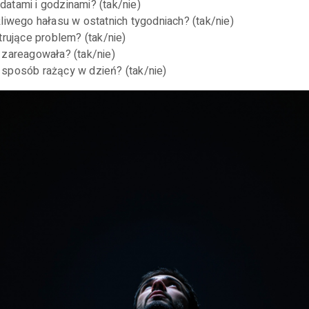
atami i godzinami? (tak/nie)
liwego hałasu w ostatnich tygodniach? (tak/nie)
trujące problem? (tak/nie)
 zareagowała? (tak/nie)
 sposób rażący w dzień? (tak/nie)