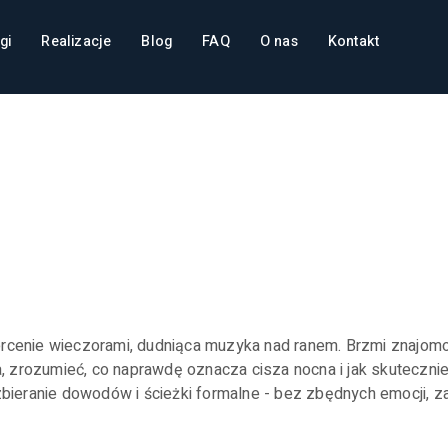
gi
Realizacje
Blog
FAQ
O nas
Kontakt
a w praktyce:
ja i skuteczne
 hałasuje
ercenie wieczorami, dudniąca muzyka nad ranem. Brzmi znajom
 zrozumieć, co naprawdę oznacza cisza nocna i jak skuteczni
eranie dowodów i ścieżki formalne - bez zbędnych emocji, za 