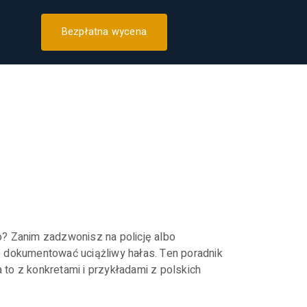
Bezpłatna wycena
 prawo,
 kroki,
o? Zanim zadzwonisz na policję albo
e dokumentować uciążliwy hałas. Ten poradnik
to z konkretami i przykładami z polskich