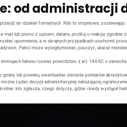
: od administracji d
 przejdź do działań formalnych. Rób to stopniowo, zostawiając
 e-mail lub pismo z opisem, datami, prośbą o reakcję zgodnie z
słać upomnienie, a w skrajnych przypadkach uruchomić proce
a, zadzwoń. Patrol może wylegitymować, pouczyć, ukarać mandat
immisjach hałasu rozważ powództwo z art. 144 KC o zaniechan
o gminy lub powiatu, ewentualnie zlecenie pomiarów akredytow
można żądać decyzji administracyjnej nakazującej ograniczenie
etnie: kto zgłasza, czego dotyczy, gdzie i kiedy wystąpił hałas