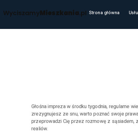
Wyciszamy
Mieszkania
.pl
Strona główna
Usłu
Cisza nocn
dokumentac
gdy sąsiad
Głośna impreza w środku tygodnia, regularne wi
zrezygnujesz ze snu, warto poznać swoje prawa,
przeprowadzi Cię przez rozmowę z sąsiadem, zbi
realiów.