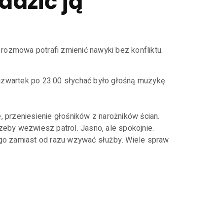
dzić ją
rozmowa potrafi zmienić nawyki bez konfliktu.
„W czwartek po 23:00 słychać było głośną muzykę
, przeniesienie głośników z narożników ścian.
zeby wezwiesz patrol. Jasno, ale spokojnie.
iego zamiast od razu wzywać służby. Wiele spraw