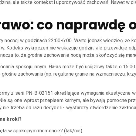
godzina, ale także kontekst i uporczywość zachowań. Nawet w ci
prawo: co naprawdę 
y nocnej w godzinach 22:00-6:00. Warto jednak wiedzieć, że k
jów. Kodeks wykroczeń nie wskazuje godzin, ale przewiduje od
Oznacza to, że głośne zachowanie nocą może skończyć się man
ócania spokoju innym. Hałas może być uciążliwy także o 15:00 
 głośne zachowania (np. regularne granie na wzmacniaczu, krzy
Normy z serii PN-B-02151 określające wymagania akustyczne w 
 Nie są one wprost przepisem karnym, ale bywają pomocne prz
zy nie trzeba od razu decybeli - wystarczy stwierdzenie zakłó
lne kroki?
ęta w spokojnym momencie? (tak/nie)