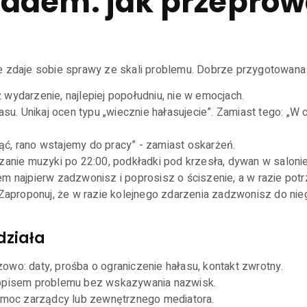
adem: jak przeprowa
e zdaje sobie sprawy ze skali problemu. Dobrze przygotowana 
wydarzenie, najlepiej popołudniu, nie w emocjach.
łasu. Unikaj ocen typu „wiecznie hałasujecie”. Zamiast tego: 
ąć, rano wstajemy do pracy” - zamiast oskarżeń.
zanie muzyki po 22:00, podkładki pod krzesła, dywan w salonie
em najpierw zadzwonisz i poprosisz o ściszenie, a w razie potr
. Zaproponuj, że w razie kolejnego zdarzenia zadzwonisz do n
działa
owo: daty, prośba o ograniczenie hałasu, kontakt zwrotny.
z opisem problemu bez wskazywania nazwisk.
pomoc zarządcy lub zewnętrznego mediatora.