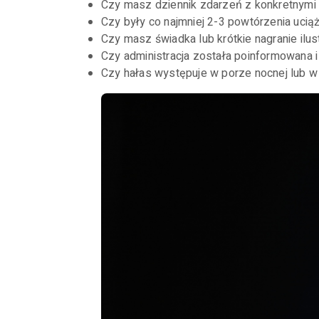
Czy masz dziennik zdarzeń z konkretnymi d
Czy były co najmniej 2-3 powtórzenia uciąż
Czy masz świadka lub krótkie nagranie ilus
Czy administracja została poinformowana i
Czy hałas występuje w porze nocnej lub w